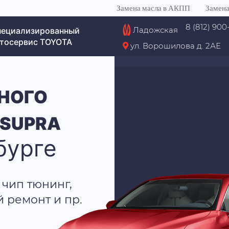
Замена масла в АКПП
Замена
8 (812) 900
Ладожская
пециализированный
тосервис TOYOTA
ул. Ворошилова д. 2АЕ
НОГО
 SUPRA
бурге
 чип тюнинг,
й ремонт и пр.