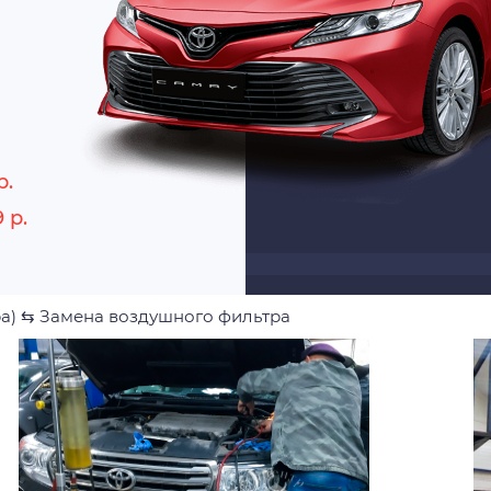
р.
 р.
а)
⇆
Замена воздушного фильтра