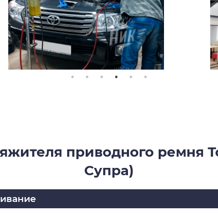
яжителя приводного ремня To
Супра)
живание