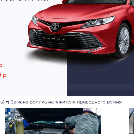
р.
 р.
а)
⇆
Замена ролика натяжителя приводного ремня