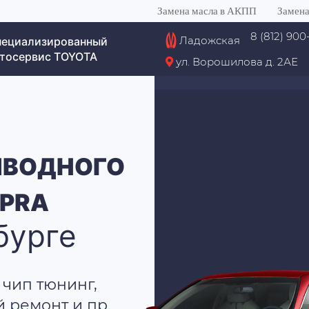
Замена масла в АКПП
Замена
8 (812) 900
Ладожская
пециализированный
тосервис TOYOTA
ул. Ворошилова д. 2АЕ
ИВОДНОГО
UPRA
бурге
 чип тюнинг,
й ремонт и пр.