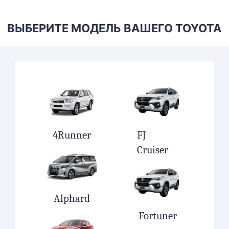
ВЫБЕРИТЕ МОДЕЛЬ ВАШЕГО TOYOTA
4Runner
FJ
T
Cruiser
Alphard
Fortuner