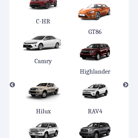
C-HR
GT86
Camry
Highlander
Hilux
RAV4