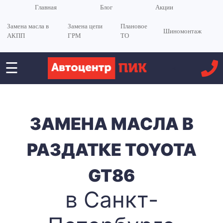
Главная
Блог
Акции
Замена масла в
Замена цепи
Плановое
Шиномонтаж
АКПП
ГРМ
ТО
☰
<
ЗАМЕНА МАСЛА В
РАЗДАТКЕ TOYOTA
GT86
в Санкт-