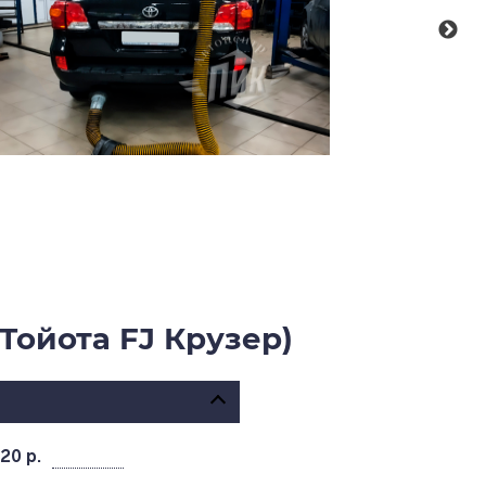
Тойота FJ Крузер)
920 р.