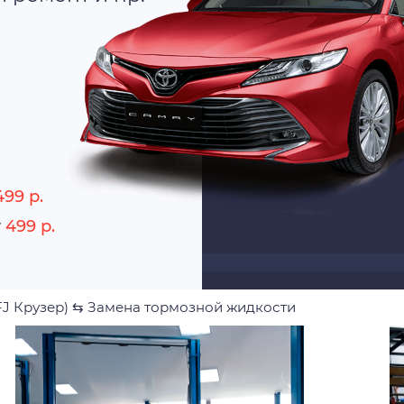
499 р.
r
499 р.
FJ Крузер)
⇆
Замена тормозной жидкости