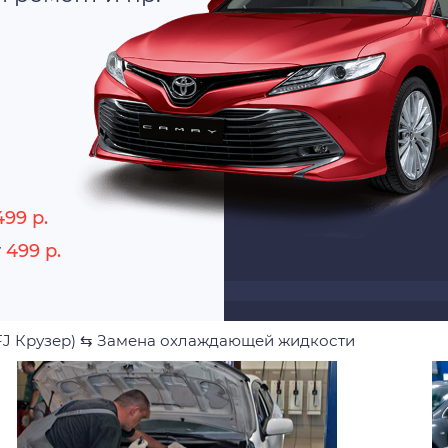
499 р.
r
499 р.
FJ Крузер)
⇆
Замена охлаждающей жидкости