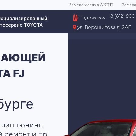
Замена масла в АКПП
Замена
8 (812) 900
Ладожская
пециализированный
тосервис TOYOTA
ул. Ворошилова д. 2АЕ
ДАЮЩЕЙ
A FJ
бурге
 чип тюнинг,
й ремонт и пр.