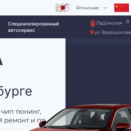
Японские
8 
Ладожская
Специализированный
автосервис
ул. Ворошилова
А
бурге
 чип тюнинг,
й ремонт и пр.