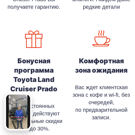
получаете гарантию.
редкие детали
Бонусная
Комфортная
программа
зона ожидания
Toyota Land
Вас ждет клиентская
Cruiser Prado
зона с кофе и wi-fi, без
очередей,
Для постоянных
по предварительной
клиентов действуют
записи.
накопительные скидки
от 5 до 30%.