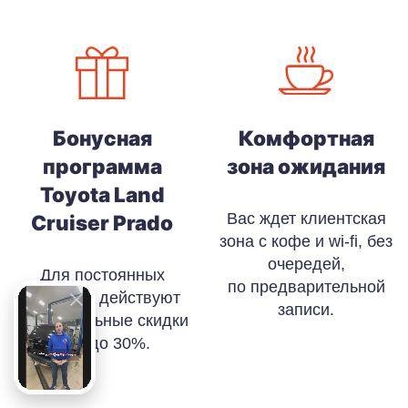
Бонусная
Комфортная
программа
зона ожидания
Toyota Land
Вас ждет клиентская
Cruiser Prado
зона с кофе и wi-fi, без
очередей,
Для постоянных
по предварительной
клиентов действуют
записи.
накопительные скидки
от 5 до 30%.