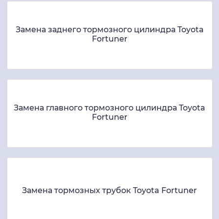
Замена заднего тормозного цилиндра Toyota
Fortuner
Замена главного тормозного цилиндра Toyota
Fortuner
Замена тормозных трубок Toyota Fortuner