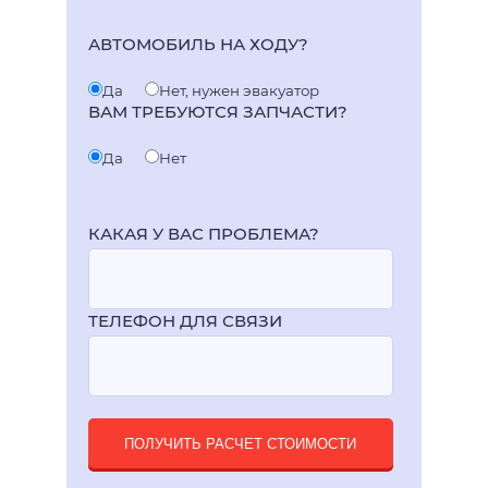
АВТОМОБИЛЬ НА ХОДУ?
Да
Нет, нужен эвакуатор
ВАМ ТРЕБУЮТСЯ ЗАПЧАСТИ?
Да
Нет
КАКАЯ У ВАС ПРОБЛЕМА?
ТЕЛЕФОН ДЛЯ СВЯЗИ
ПОЛУЧИТЬ РАСЧЕТ СТОИМОСТИ