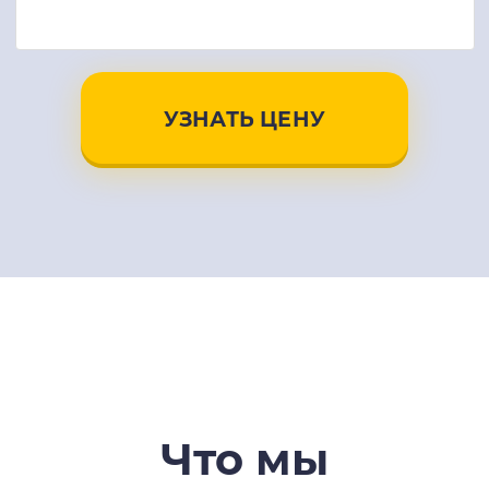
УЗНАТЬ ЦЕНУ
Что мы