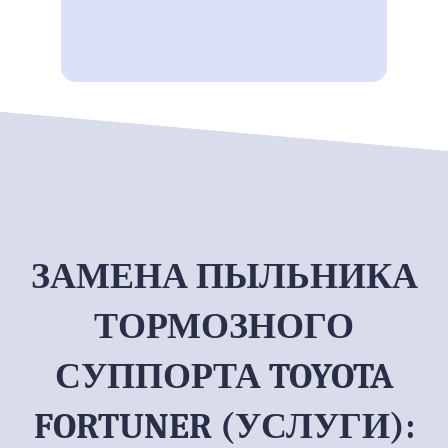
ЗАМЕНА ПЫЛЬНИКА
ТОРМОЗНОГО
СУППОРТА TOYOTA
FORTUNER (УСЛУГИ):