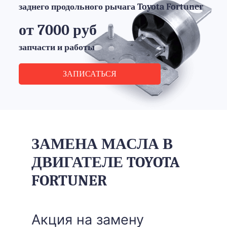
заднего продольного рычага Toyota Fortuner
от 7000 руб
запчасти и работы
ЗАПИСАТЬСЯ
ЗАМЕНА МАСЛА В
ДВИГАТЕЛЕ TOYOTA
FORTUNER
Акция на замену