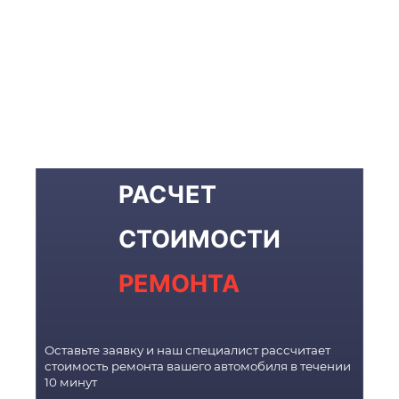
РАСЧЕТ
СТОИМОСТИ
РЕМОНТА
Оставьте заявку и наш специалист рассчитает
стоимость ремонта вашего автомобиля в течении
10 минут