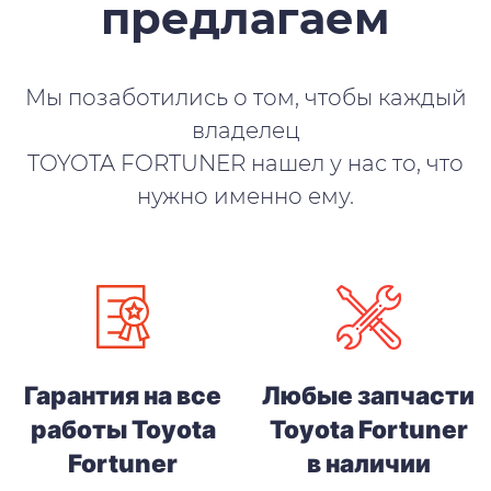
предлагаем
Мы позаботились о том, чтобы каждый
владелец
TOYOTA FORTUNER нашел у нас то, что
нужно именно ему.
Гарантия на все
Любые запчасти
работы Toyota
Toyota Fortuner
Fortuner
в наличии