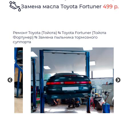
Замена масла Toyota Fortuner
499 р.
Ремонт Toyota (Тойота)
⇆
Toyota Fortuner (Тойота
Фортунер)
⇆
Замена пыльника тормозного
суппорта