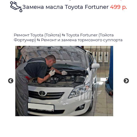
Замена масла Toyota Fortuner
499 р.
Ремонт Toyota (Тойота)
⇆
Toyota Fortuner (Тойота
Фортунер)
⇆
Ремонт и замена тормозного суппорта