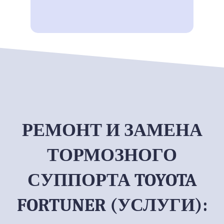
РЕМОНТ И ЗАМЕНА
ТОРМОЗНОГО
СУППОРТА TOYOTA
FORTUNER (УСЛУГИ):