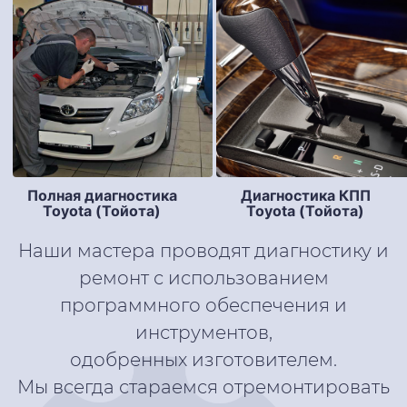
Полная диагностика
Диагностика КПП
Toyota (Тойота)
Toyota (Тойота)
Наши мастера проводят диагностику и
ремонт с использованием
программного обеспечения и
инструментов,
одобренных изготовителем.
Мы всегда стараемся отремонтировать