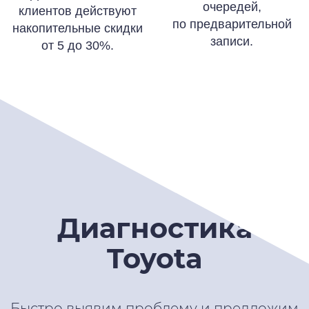
очередей,
клиентов действуют
по предварительной
накопительные скидки
записи.
от 5 до 30%.
Диагностика
Toyota
Быстро выявим проблему и предложим