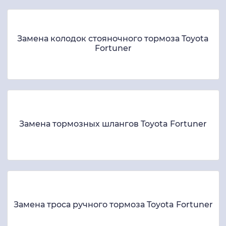
Замена колодок стояночного тормоза Toyota
Fortuner
Замена тормозных шлангов Toyota Fortuner
Замена троса ручного тормоза Toyota Fortuner