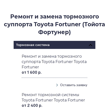
Ремонт и замена тормозного
суппорта Toyota Fortuner (Тойота
Фортунер)
Тормозная система
Ремонт и замена тормозного
суппорта Toyota Fortuner Toyota
Fortuner
от 1 600 р.
Оставить заявку
Ремонт тормозной системы
Toyota Fortuner Toyota Fortuner
от 2 400 р.