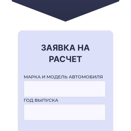
ЗАЯВКА НА
РАСЧЕТ
МАРКА И МОДЕЛЬ АВТОМОБИЛЯ
ГОД ВЫПУСКА