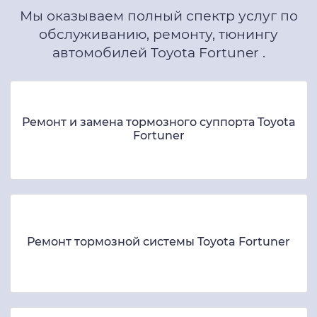
Мы оказываем полный спектр услуг по
обслуживанию, ремонту, тюнингу
автомобилей Toyota Fortuner .
Ремонт и замена тормозного суппорта Toyota
Fortuner
Ремонт тормозной системы Toyota Fortuner