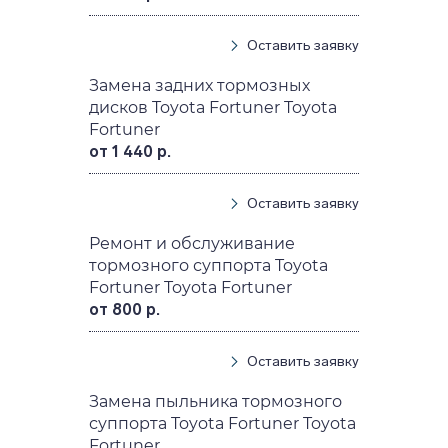
Оставить заявку
Замена задних тормозных
дисков Toyota Fortuner Toyota
Fortuner
от 1 440 р.
Оставить заявку
Ремонт и обслуживание
тормозного суппорта Toyota
Fortuner Toyota Fortuner
от 800 р.
Оставить заявку
Замена пыльника тормозного
суппорта Toyota Fortuner Toyota
Fortuner