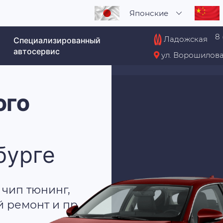
Японские
8 
Ладожская
Специализированный
автосервис
ул. Ворошилова
ОГО
бурге
 чип тюнинг,
й ремонт и пр.