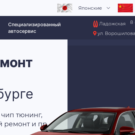
Японские
8 
Ладожская
Специализированный
автосервис
ул. Ворошилова
ЕМОНТ
бурге
 чип тюнинг,
й ремонт и пр.