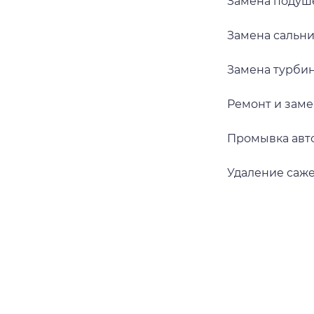
Замена подуш
Замена сальн
Замена турби
Ремонт и зам
Промывка авт
Удаление саж