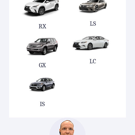
LS
RX
LC
GX
IS