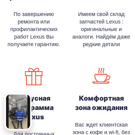
По завершению
Имеем свой склад
ремонта или
запчастей Lexus :
профилактических
оригинальные и
работ Lexus Вы
аналоги. Найдём даже
получаете гарантию.
редкие детали
Бонусная
Комфортная
программа
зона ожидания
Lexus
Вас ждет клиентская
зона с кофе и wi-fi, без
Для постоянных