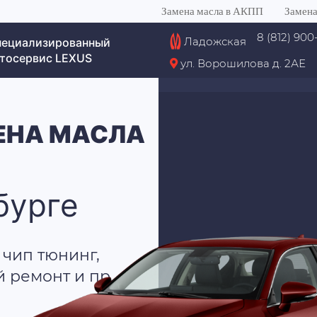
Замена масла в АКПП
Замена
8 (812) 900
Ладожская
пециализированный
тосервис LEXUS
ул. Ворошилова д. 2АЕ
ЕНА МАСЛА
бурге
 чип тюнинг,
й ремонт и пр.