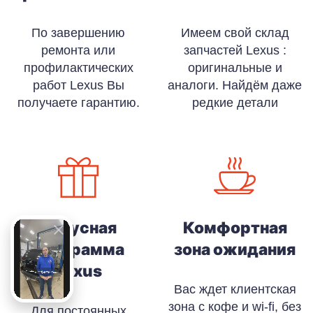
По завершению
Имеем свой склад
ремонта или
запчастей Lexus :
профилактических
оригинальные и
работ Lexus Вы
аналоги. Найдём даже
получаете гарантию.
редкие детали
Бонусная
Комфортная
программа
зона ожидания
Lexus
Вас ждет клиентская
зона с кофе и wi-fi, без
Для постоянных