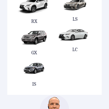
LS
RX
LC
GX
IS