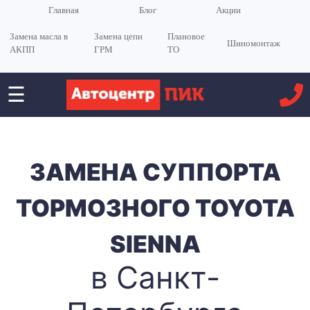
Главная
Блог
Акции
Замена масла в
Замена цепи
Плановое
Шиномонтаж
АКПП
ГРМ
ТО
☰
<
ЗАМЕНА СУППОРТА
ТОРМОЗНОГО TOYOTA
SIENNA
в Санкт-