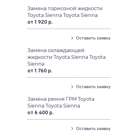
Замена тормозной жидкости
Toyota Sienna Toyota Sienna
от 1 920 р.
Оставить заявку
Замена охлаждающей
жидкости Toyota Sienna Toyota
Sienna
от 1 760 р.
Оставить заявку
Замена ремня ГРМ Toyota
Sienna Toyota Sienna
от 6 400 р.
Оставить заявку