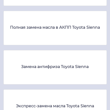
Полная замена масла в АКПП Toyota Sienna
Замена антифриза Toyota Sienna
Экспресс-замена масла Toyota Sienna