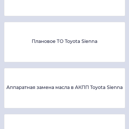
Плановое ТО Toyota Sienna
Аппаратная замена масла в АКПП Toyota Sienna