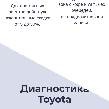
зона с кофе и wi-fi, без
Для постоянных
очередей,
клиентов действуют
по предварительной
накопительные скидки
записи.
от 5 до 30%.
Диагностика
Toyota