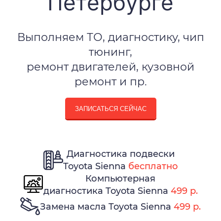
Петербурге
Выполняем ТО, диагностику, чип
тюнинг,
ремонт двигателей, кузовной
ремонт и пр.
ЗАПИСАТЬСЯ СЕЙЧАС
Диагностика подвески
Toyota Sienna
бесплатно
Компьютерная
диагностика Toyota Sienna
499 р.
Замена масла Toyota Sienna
499 р.