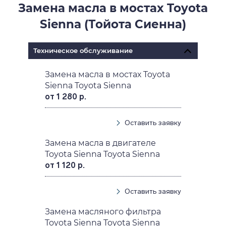
Замена масла в мостах Toyota
Sienna (Тойота Сиенна)
Техническое обслуживание
Замена масла в мостах Toyota
Sienna Toyota Sienna
от 1 280 р.
Оставить заявку
Замена масла в двигателе
Toyota Sienna Toyota Sienna
от 1 120 р.
Оставить заявку
Замена масляного фильтра
Toyota Sienna Toyota Sienna