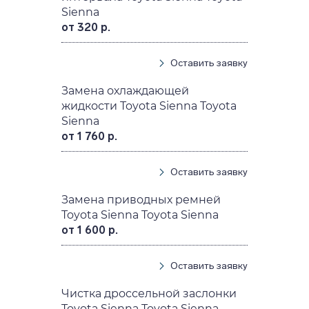
Sienna
от 320 р.
Оставить заявку
Замена охлаждающей
жидкости Toyota Sienna Toyota
Sienna
от 1 760 р.
Оставить заявку
Замена приводных ремней
Toyota Sienna Toyota Sienna
от 1 600 р.
Оставить заявку
Чистка дроссельной заслонки
Toyota Sienna Toyota Sienna