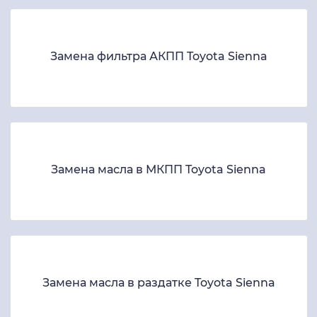
Замена фильтра АКПП Toyota Sienna
Замена масла в МКПП Toyota Sienna
Замена масла в раздатке Toyota Sienna