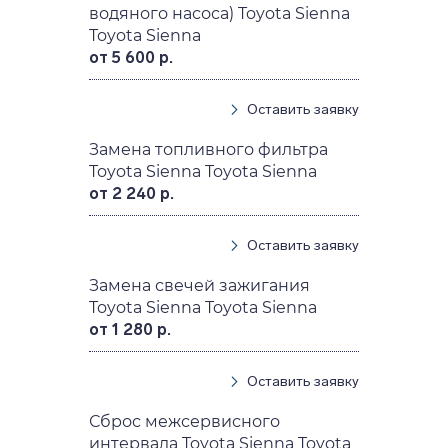
водяного насоса) Toyota Sienna
Toyota Sienna
от 5 600 р.
Оставить заявку
Замена топливного фильтра
Toyota Sienna Toyota Sienna
от 2 240 р.
Оставить заявку
Замена свечей зажигания
Toyota Sienna Toyota Sienna
от 1 280 р.
Оставить заявку
Сброс межсервисного
интервала Toyota Sienna Toyota