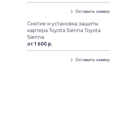
Оставить заявку
Снятие и установка защиты
картера Toyota Sienna Toyota
Sienna
от 1 600 р.
Оставить заявку