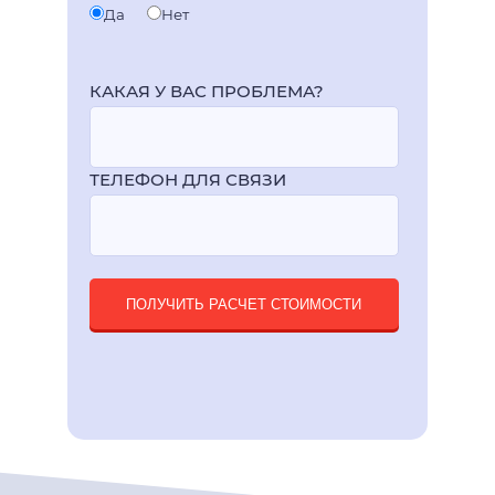
Да
Нет
КАКАЯ У ВАС ПРОБЛЕМА?
ТЕЛЕФОН ДЛЯ СВЯЗИ
ПОЛУЧИТЬ РАСЧЕТ СТОИМОСТИ