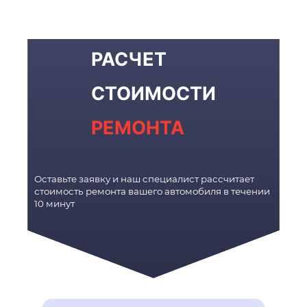
РАСЧЕТ
СТОИМОСТИ
РЕМОНТА
Оставьте заявку и наш специалист рассчитает
стоимость ремонта вашего автомобиля в течении
10 минут