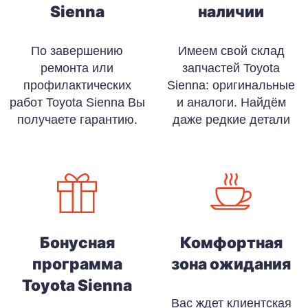
Sienna
наличии
По завершению
Имеем свой склад
ремонта или
запчастей Toyota
профилактических
Sienna: оригинальные
работ Toyota Sienna Вы
и аналоги. Найдём
получаете гарантию.
даже редкие детали
Бонусная
Комфортная
программа
зона ожидания
Toyota Sienna
Вас ждет клиентская