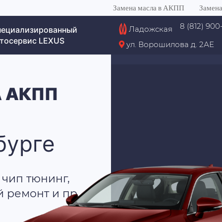
Замена масла в АКПП
Замена
8 (812) 900
Ладожская
пециализированный
тосервис LEXUS
ул. Ворошилова д. 2АЕ
 АКПП
бурге
 чип тюнинг,
й ремонт и пр.