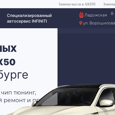
Замена масла в АКПП
Замена
8 
Ладожская
Специализированный
автосервис INFINITI
ул. Ворошилова
НЫХ
QX50
бурге
 чип тюнинг,
й ремонт и пр.