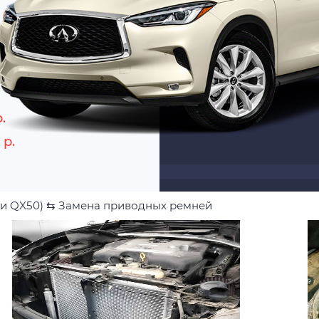
.
 р.
ти QX50)
⇆
Замена приводных ремней