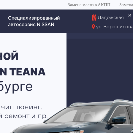
Замена масла в АКПП
Замена
8 
Ладожская
Специализированный
автосервис NISSAN
ул. Ворошилова
НОЙ
N TEANA
бурге
 чип тюнинг,
й ремонт и пр.