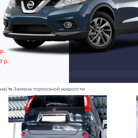
р.
 р.
на)
⇆
Замена тормозной жидкости