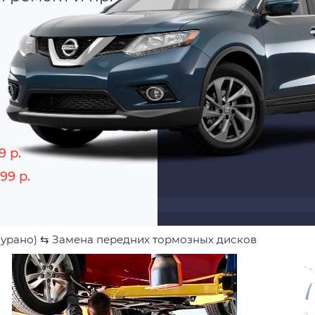
9 р.
99 р.
Мурано)
⇆
Замена передних тормозных дисков