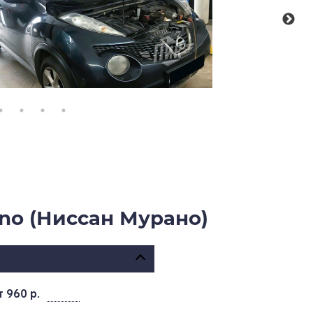
no (Ниссан Мурано)
т 960 р.