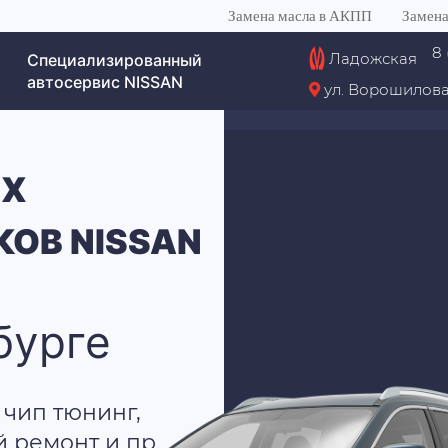
Замена масла в АКПП
Замена
8 
Ладожская
Специализированный
автосервис NISSAN
ул. Ворошилова
ИХ
ОВ NISSAN
бурге
 чип тюнинг,
й ремонт и пр.