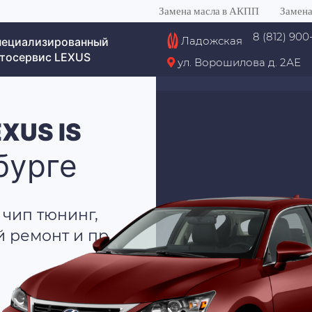
Замена масла в АКПП
Замена
8 (812) 900
Ладожская
пециализированный
тосервис LEXUS
ул. Ворошилова д. 2АЕ
US IS
бурге
 чип тюнинг,
й ремонт и пр.