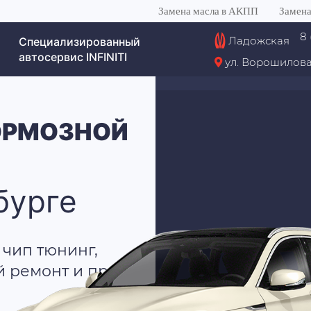
Замена масла в АКПП
Замена
8 
Ладожская
Специализированный
автосервис INFINITI
ул. Ворошилова
ОРМОЗНОЙ
бурге
 чип тюнинг,
й ремонт и пр.