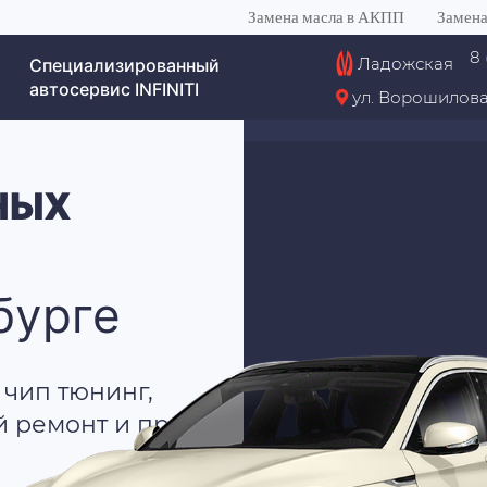
Замена масла в АКПП
Замена
8 
Ладожская
Специализированный
автосервис INFINITI
ул. Ворошилова
НЫХ
бурге
 чип тюнинг,
й ремонт и пр.