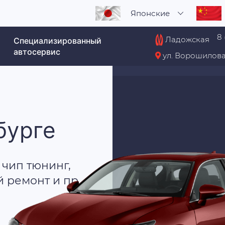
Японские
8 
Ладожская
Специализированный
автосервис
ул. Ворошилова
бурге
 чип тюнинг,
й ремонт и пр.