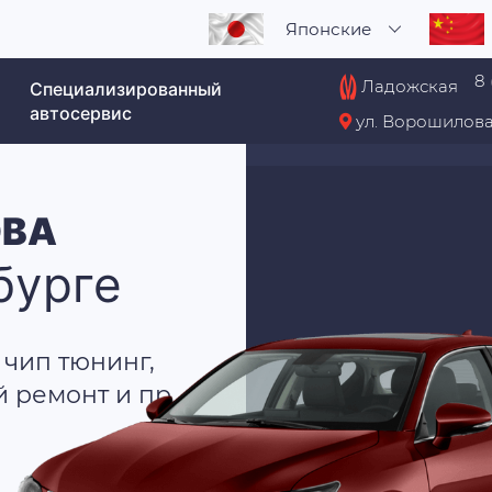
Японские
8 
Ладожская
Специализированный
автосервис
ул. Ворошилова
ОВА
бурге
 чип тюнинг,
й ремонт и пр.