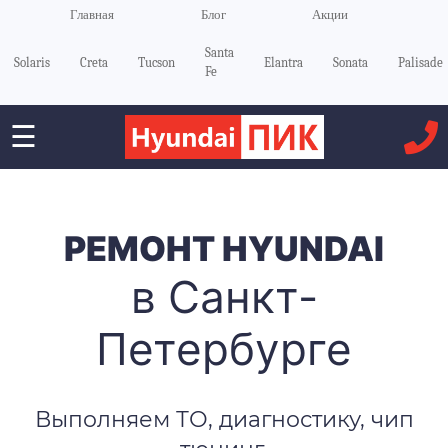
Главная
Блог
Акции
Santa
Solaris
Creta
Tucson
Elantra
Sonata
Palisade
Fe
☰
РЕМОНТ HYUNDAI
в Санкт-
Петербурге
Выполняем ТО, диагностику, чип