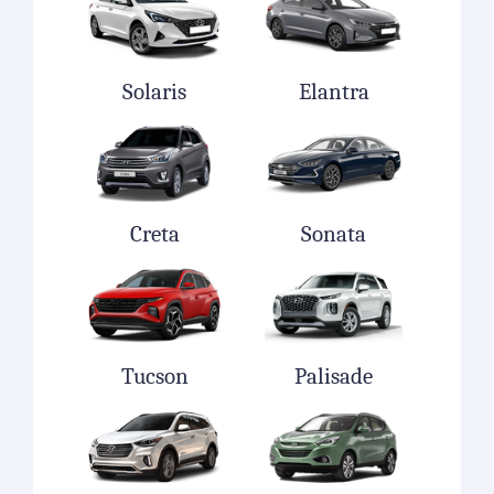
Solaris
Elantra
Creta
Sonata
Tucson
Palisade